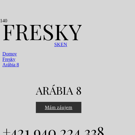
FRESKY
SK
EN
Domov
Fresky
Arábia 8
ARÁBIA 8
Mám záujem
+421 940 224 338