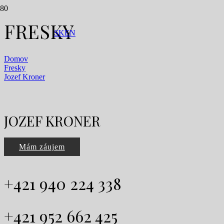
FRESKY
SK
EN
Domov
Fresky
Jozef Kroner
JOZEF KRONER
Mám záujem
+421 940 224 338
+421 952 662 425