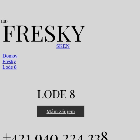
FRESKY
SK
EN
Domov
Fresky
Lode 8
LODE 8
Mám záujem
+421 940 224 338