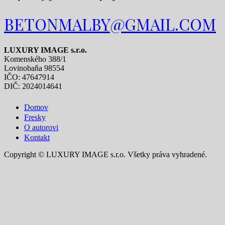
BETONMALBY@GMAIL.COM
LUXURY IMAGE s.r.o.
Komenského 388/1
Lovinobaňa 98554
IČO: 47647914
DIČ: 2024014641
Domov
Fresky
O autorovi
Kontakt
Copyright © LUXURY IMAGE s.r.o. Všetky práva vyhradené.