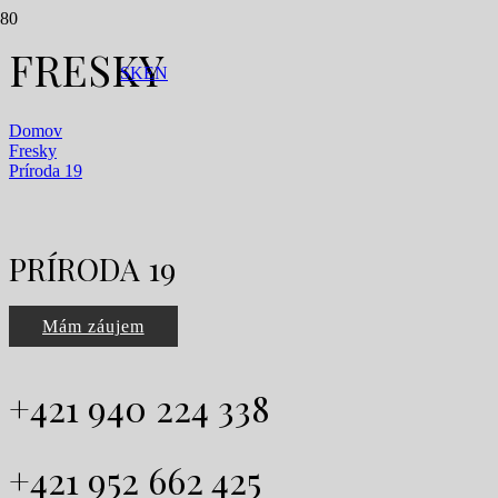
FRESKY
SK
EN
Domov
Fresky
Príroda 19
PRÍRODA 19
Mám záujem
+421 940 224 338
+421 952 662 425