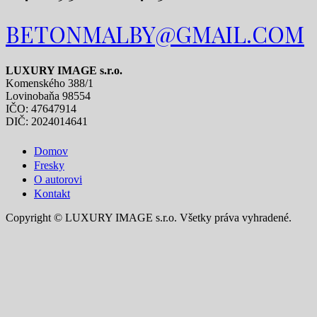
BETONMALBY@GMAIL.COM
LUXURY IMAGE s.r.o.
Komenského 388/1
Lovinobaňa 98554
IČO: 47647914
DIČ: 2024014641
Domov
Fresky
O autorovi
Kontakt
Copyright © LUXURY IMAGE s.r.o. Všetky práva vyhradené.